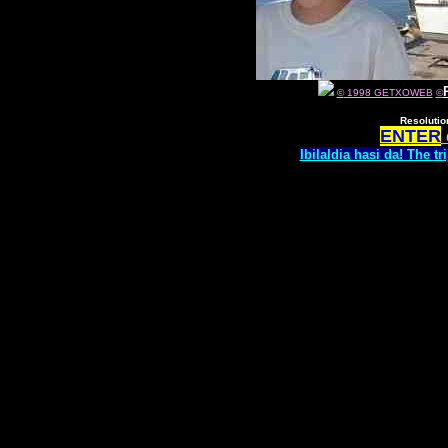
©
1998 GETXOWEB
©
Resolutio
ENTER
Ibilaldia hasi da! The t