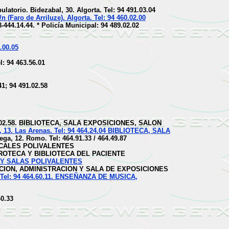
ulatorio. Bidezabal, 30. Algorta. Tel: 94 491.03.04
n (Faro de Arriluze). Algorta. Tel: 94 460.02.00
-444.14.44. * Policía Municipal: 94 489.02.02
.00.05
: 94 463.56.01
1; 94 491.02.58
91.02.58. BIBLIOTECA, SALA EXPOSICIONES, SALON
 13. Las Arenas. Tel: 94 464.24.04 BIBLIOTECA, SALA
ega, 12. Romo. Tel: 464.91.33 / 464.49.87
OCALES POLIVALENTES
HEMEROTECA Y BIBLIOTECA DEL PACIENTE
ON Y SALAS POLIVALENTES
 DIRECCION, ADMINISTRACION Y SALA DE EXPOSICIONES
s. Tel: 94 464.60.11. ENSEÑANZA DE MUSICA,
40.33