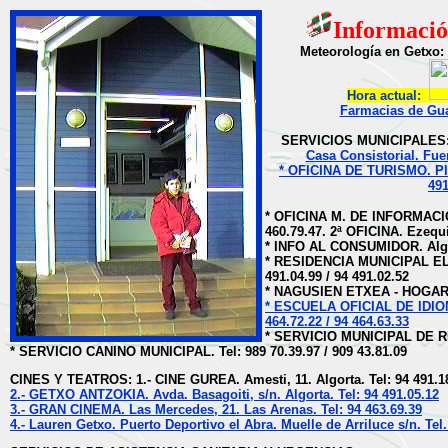
Informació
Meteorología en Getxo:
Hora actual:
Farmacias de Gua
SERVICIOS MUNICIPALES
Casa Consistorial. Fuer
* OFICINA DE TURISMO. Play
491
* OFICINA M. DE INFORMACION.
460.79.47. 2ª OFICINA. Ezequi
* INFO AL CONSUMIDOR. Algort
* RESIDENCIA MUNICIPAL EL 
491.04.99 / 94 491.02.52
* NAGUSIEN ETXEA - HOGAR DE
* ESCUELA OFICIAL DE IDIOMA
464.72.22 / 94 464.63.33
* SERVICIO MUNICIPAL DE R
* SERVICIO CANINO MUNICIPAL. Tel: 989 70.39.97 / 909 43.81.09
CINES Y TEATROS: 1.- CINE GUREA. Amesti, 11. Algorta. Tel: 94 491.1
2.- GETXO ANTZOKIA. Avda. Basagoiti, s/n. Algorta. Tel: 94 491.05.12
3.- GRAN CINEMA. Las Mercedes, 21. Las Arenas. Tel: 94 463.69.39
4.- Lauren Getxo. Puerto Deportivo el Abra. Muelle de Arriluce s/n. Tel.