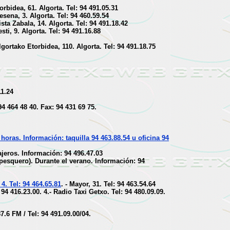
orbidea, 61. Algorta. Tel: 94 491.05.31
esena, 3. Algorta. Tel: 94 460.59.54
ista Zabala, 14. Algorta. Tel: 94 491.18.42
ti, 9. Algorta. Tel: 94 491.16.88
gortako Etorbidea, 110. Algorta. Tel: 94 491.18.75
11.24
94 464 48 40. Fax: 94 431 69 75.
horas. Información: taquilla 94 463.88.54 u oficina 94
ajeros. Información: 94 496.47.03
o pesquero). Durante el verano. Información: 94
 4. Tel: 94 464.65.81
. - Mayor, 31. Tel: 94 463.54.64
 94 416.23.00. 4.- Radio Taxi Getxo. Tel: 94 480.09.09.
 FM / Tel: 94 491.09.00/04.