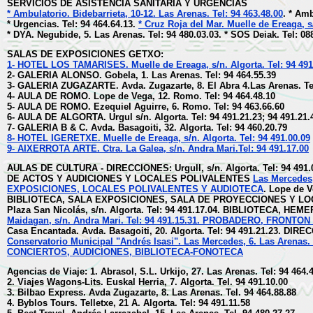
SERVICIOS DE ASISTENCIA SANITARIA Y URGENCIAS
* Ambulatorio. Bidebarrieta, 10-12. Las Arenas. Tel: 94 463.48.00
. * Amb
* Urgencias. Tel: 94 464.64.13.
* Cruz Roja del Mar. Muelle de Ereaga, s/
* DYA. Negubide, 5. Las Arenas. Tel: 94 480.03.03. * SOS Deiak. Tel: 088
SALAS DE EXPOSICIONES GETXO:
1- HOTEL LOS TAMARISES. Muelle de Ereaga, s/n. Algorta. Tel: 94 491
2- GALERIA ALONSO. Gobela, 1. Las Arenas. Tel: 94 464.55.39
3- GALERIA ZUGAZARTE. Avda. Zugazarte, 8. El Abra 4.Las Arenas. Tel
4- AULA DE ROMO. Lope de Vega, 12. Romo. Tel: 94 464.48.10
5- AULA DE ROMO. Ezequiel Aguirre, 6. Romo. Tel: 94 463.66.60
6- AULA DE ALGORTA. Urgul s/n. Algorta. Tel: 94 491.21.23; 94 491.21.4
7- GALERIA B & C. Avda. Basagoiti, 32. Algorta. Tel: 94 460.20.79
8- HOTEL IGERETXE. Muelle de Ereaga, s/n. Algorta. Tel: 94 491.00.09
9- AIXERROTA ARTE. Ctra. La Galea, s/n. Andra Mari.Tel: 94 491.17.00
AULAS DE CULTURA - DIRECCIONES: Urgull, s/n. Algorta. Tel: 94 4
DE ACTOS Y AUDICIONES Y LOCALES POLIVALENTES
Las Mercedes,
EXPOSICIONES, LOCALES POLIVALENTES Y AUDIOTECA
. Lope de V
BIBLIOTECA, SALA EXPOSICIONES, SALA DE PROYECCIONES Y L
Plaza San Nicolás, s/n. Algorta. Tel: 94 491.17.04. BIBLIOTECA, 
Maidagan, s/n. Andra Mari. Tel: 94 491.15.31. PROBADERO, FRONT
Casa Encantada. Avda. Basagoiti, 20. Algorta. Tel: 94 491.21.23.
Conservatorio Municipal "Andrés Isasi". Las Mercedes, 6. Las Arena
CONCIERTOS, AUDICIONES, BIBLIOTECA-FONOTECA
Agencias de Viaje: 1. Abrasol, S.L. Urkijo, 27. Las Arenas. Tel: 94 464.
2. Viajes Wagons-Lits. Euskal Herria, 7. Algorta. Tel. 94 491.10.00
3. Bilbao Express. Avda Zugazarte, 8. Las Arenas. Tel. 94 464.88.88
4. Byblos Tours. Telletxe, 21 A. Algorta. Tel: 94 491.11.58