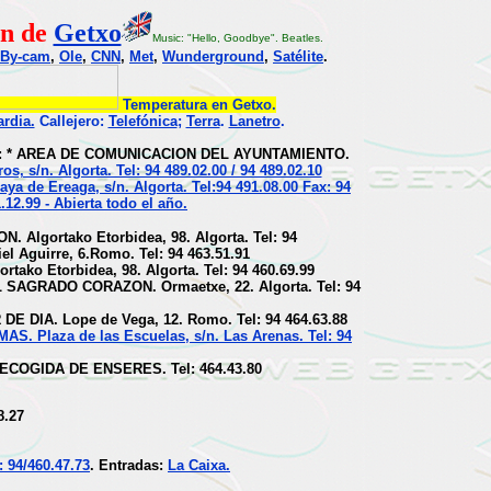
n de
Getxo
Music: "Hello, Goodbye". Beatles.
By-cam
,
Ole
,
CNN
,
Met
,
Wunderground
,
Satélite
.
Temperatura en Getxo.
rdia.
Callejero:
Telefónica
;
Terra
.
Lanetro
.
: * AREA DE COMUNICACION DEL AYUNTAMIENTO.
os, s/n. Algorta. Tel: 94 489.02.00 / 94 489.02.10
a de Ereaga, s/n. Algorta. Tel:94 491.08.00 Fax: 94
.12.99 - Abierta todo el año.
 Algortako Etorbidea, 98. Algorta. Tel: 94
el Aguirre, 6.Romo. Tel: 94 463.51.91
ako Etorbidea, 98. Algorta. Tel: 94 460.69.99
SAGRADO CORAZON. Ormaetxe, 22. Algorta. Tel: 94
 DIA. Lope de Vega, 12. Romo. Tel: 94 464.63.88
S. Plaza de las Escuelas, s/n. Las Arenas. Tel: 94
ECOGIDA DE ENSERES. Tel: 464.43.80
8.27
: 94/460.47.73
. Entradas:
La Caixa.