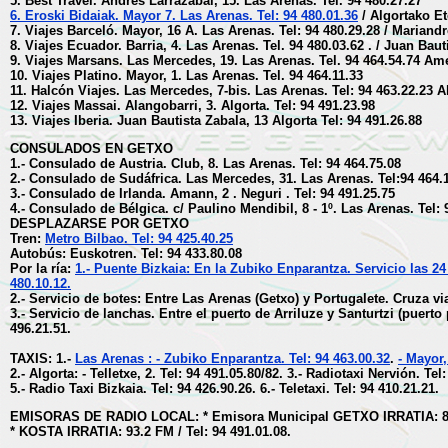
5. Best Travel. Andrés Larrazabal, 15. Las Arenas. Tel. 94 480.27.27
6. Eroski Bidaiak. Mayor 7. Las Arenas. Tel: 94 480.01.36
/ Algortako Et
7. Viajes Barceló. Mayor, 16 A. Las Arenas. Tel: 94 480.29.28 / Mariandr
8. Viajes Ecuador. Barria, 4. Las Arenas. Tel. 94 480.03.62 . / Juan Baut
9. Viajes Marsans. Las Mercedes, 19. Las Arenas. Tel. 94 464.54.74 Ames
10. Viajes Platino. Mayor, 1. Las Arenas. Tel. 94 464.11.33
11. Halcón Viajes. Las Mercedes, 7-bis. Las Arenas. Tel: 94 463.22.23 Al
12. Viajes Massai. Alangobarri, 3. Algorta. Tel: 94 491.23.98
13. Viajes Iberia. Juan Bautista Zabala, 13 Algorta Tel: 94 491.26.88
CONSULADOS EN GETXO
1.- Consulado de Austria. Club, 8. Las Arenas. Tel: 94 464.75.08
2.- Consulado de Sudáfrica. Las Mercedes, 31. Las Arenas. Tel:94 464.
3.- Consulado de Irlanda. Amann, 2 . Neguri . Tel: 94 491.25.75
4.- Consulado de Bélgica. c/ Paulino Mendibil, 8 - 1º. Las Arenas. Tel: 
DESPLAZARSE POR GETXO
Tren:
Metro Bilbao. Tel: 94 425.40.25
Autobús: Euskotren. Tel: 94 433.80.08
Por la ría:
1.- Puente Bizkaia: En la Zubiko Enparantza. Servicio las 24 
480.10.12.
2.- Servicio de botes: Entre Las Arenas (Getxo) y Portugalete. Cruza vi
3.- Servicio de lanchas. Entre el puerto de Arriluze y Santurtzi (puert
496.21.51.
TAXIS: 1.-
Las Arenas : - Zubiko Enparantza. Tel: 94 463.00.32
.
- Mayor,
2.- Algorta: - Telletxe, 2. Tel: 94 491.05.80/82.
3.- Radiotaxi Nervión. Tel:
5.- Radio Taxi Bizkaia. Tel: 94 426.90.26.
6.- Teletaxi. Tel: 94 410.21.21.
EMISORAS DE RADIO LOCAL: * Emisora Municipal GETXO IRRATIA: 87.6
* KOSTA IRRATIA: 93.2 FM / Tel: 94 491.01.08.